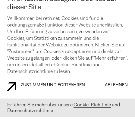
News und Events
Looking glass
dieser Site
Remote IX
Lösungen mit BGP (Border Gateway Protocol)
Colocation
Ein Port
Willkommen bei retn.net. Cookies sind für die
Möchten Sie mit uns in Verbindung bleiben?
CLOUD CONNECT-Dienst
TRANSKZ
ordnungsgemäße Funktion dieser Website unerlässlich.
DDoS-Schutz
Um Ihre Erfahrung zu verbessern, verwenden wir
Cybersicherheit
Cookies, um Statistiken zu sammeln und die
Flex IX
Email
Funktionalität der Website zu optimieren. Klicken Sie auf
"Zustimmen", um Cookies zu akzeptieren und direkt zur
Mit der Anmeldung für den Erhalt unserer News und Events
stimmen Sie unseren
Datenschutzrichtlinien
zu. Sie können diesen
Website zu gelangen, oder klicken Sie auf "Mehr erfahren",
Service jederzeit ganz einfach kündigen; klicken Sie einfach auf den
um unsere detaillierte Cookie-Richtlinie und
Link unten in der Fußzeile unserer eMails.
Datenschutzrichtlinie zu lesen.
ZUSTIMMEN UND FORTFAHREN
ABLEHNEN
COOKIE RICHTLINIEN
DATENSCHUTZRICHTLINIEN
IMPRESSUM
Erfahren Sie mehr über unsere
Cookie-Richtlinie
und
Datenschutzrichtlinie
© 2003-
2026
RETN GROUP OF COMPANIES. RETN NETWORKS LTD