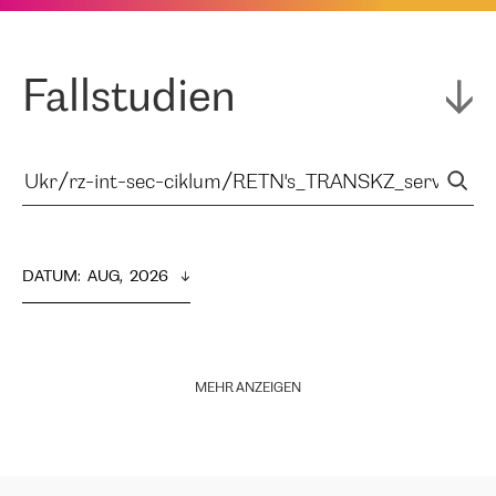
Fallstudien
DATUM
:  
AUG,  2026
MEHR ANZEIGEN