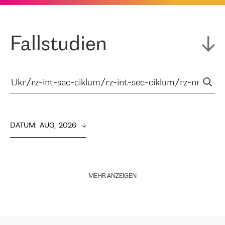
Fallstudien
DATUM
:  
AUG,  2026
MEHR ANZEIGEN