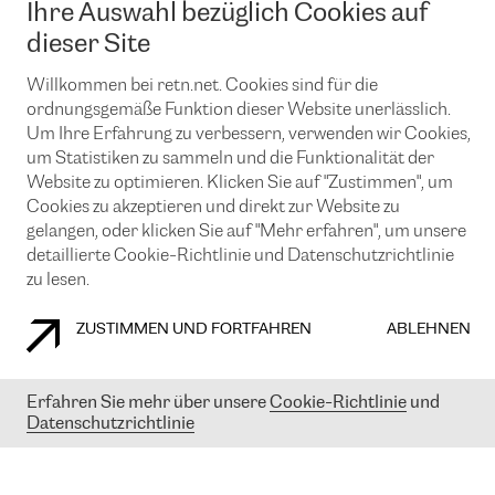
Ihre Auswahl bezüglich Cookies auf
News und Events
Looking glass
Remote IX
Lösungen mit BGP (Border Gateway Protocol)
dieser Site
Colocation
Ein Port
Möchten Sie mit uns in Verbindung bleiben?
CLOUD CONNECT-Dienst
Willkommen bei retn.net. Cookies sind für die
TRANSKZ
ordnungsgemäße Funktion dieser Website unerlässlich.
DDoS-Schutz
Cybersicherheit
Um Ihre Erfahrung zu verbessern, verwenden wir Cookies,
Flex IX
Email
um Statistiken zu sammeln und die Funktionalität der
Website zu optimieren. Klicken Sie auf "Zustimmen", um
Mit der Anmeldung für den Erhalt unserer News und Events
Cookies zu akzeptieren und direkt zur Website zu
stimmen Sie unseren
Datenschutzrichtlinien
zu. Sie können diesen
Service jederzeit ganz einfach kündigen; klicken Sie einfach auf den
gelangen, oder klicken Sie auf "Mehr erfahren", um unsere
Link unten in der Fußzeile unserer eMails.
detaillierte Cookie-Richtlinie und Datenschutzrichtlinie
zu lesen.
ZUSTIMMEN UND FORTFAHREN
ABLEHNEN
COOKIE RICHTLINIEN
DATENSCHUTZRICHTLINIEN
IMPRESSUM
Erfahren Sie mehr über unsere
Cookie-Richtlinie
und
© 2003-
2026
RETN GROUP OF COMPANIES. RETN NETWORKS LTD
Datenschutzrichtlinie