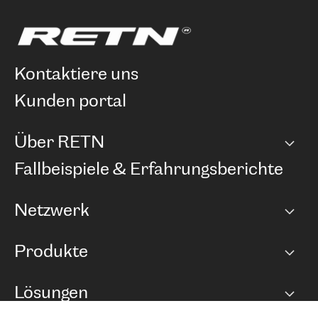
kontaktiere uns
kunden portal
Über RETN
Unternehmen
Fallbeispiele & Erfahrungsberichte
Karriere
Netzwerk
Netzwerkübersicht
Produkte
Points of Presence
BGP Communities
Capacity
Lösungen
Peering-Richtlinie
Internet Anbindung
RTT Map
Ethernet und VPN
Managed Global Private Network