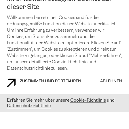
News und Events
Looking glass
dieser Site
Remote IX
Lösungen mit BGP (Border Gateway Protocol)
Colocation
Ein Port
Willkommen bei retn.net. Cookies sind für die
Möchten Sie mit uns in Verbindung bleiben?
CLOUD CONNECT-Dienst
TRANSKZ
ordnungsgemäße Funktion dieser Website unerlässlich.
DDoS-Schutz
Um Ihre Erfahrung zu verbessern, verwenden wir
Cybersicherheit
Cookies, um Statistiken zu sammeln und die
Flex IX
Email
Funktionalität der Website zu optimieren. Klicken Sie auf
"Zustimmen", um Cookies zu akzeptieren und direkt zur
Mit der Anmeldung für den Erhalt unserer News und Events
stimmen Sie unseren
Datenschutzrichtlinien
zu. Sie können diesen
Website zu gelangen, oder klicken Sie auf "Mehr erfahren",
Service jederzeit ganz einfach kündigen; klicken Sie einfach auf den
um unsere detaillierte Cookie-Richtlinie und
Link unten in der Fußzeile unserer eMails.
Datenschutzrichtlinie zu lesen.
ZUSTIMMEN UND FORTFAHREN
ABLEHNEN
COOKIE RICHTLINIEN
DATENSCHUTZRICHTLINIEN
IMPRESSUM
Erfahren Sie mehr über unsere
Cookie-Richtlinie
und
Datenschutzrichtlinie
© 2003-
2026
RETN GROUP OF COMPANIES. RETN NETWORKS LTD