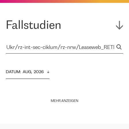
Fallstudien
DATUM
:  
AUG,  2026
MEHR ANZEIGEN