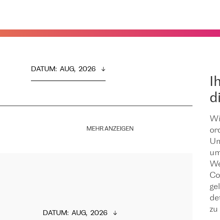
DATUM
:  
AUG,  2026
I
d
Wi
MEHR ANZEIGEN
or
Um
um
We
Co
ge
de
zu 
DATUM
:  
AUG,  2026