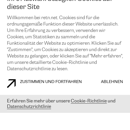
News und Events
Looking glass
dieser Site
Remote IX
Lösungen mit BGP (Border Gateway Protocol)
Colocation
Ein Port
Willkommen bei retn.net. Cookies sind für die
Möchten Sie mit uns in Verbindung bleiben?
CLOUD CONNECT-Dienst
TRANSKZ
ordnungsgemäße Funktion dieser Website unerlässlich.
DDoS-Schutz
Um Ihre Erfahrung zu verbessern, verwenden wir
Cybersicherheit
Cookies, um Statistiken zu sammeln und die
Flex IX
Email
Funktionalität der Website zu optimieren. Klicken Sie auf
"Zustimmen", um Cookies zu akzeptieren und direkt zur
Mit der Anmeldung für den Erhalt unserer News und Events
stimmen Sie unseren
Datenschutzrichtlinien
zu. Sie können diesen
Website zu gelangen, oder klicken Sie auf "Mehr erfahren",
Service jederzeit ganz einfach kündigen; klicken Sie einfach auf den
um unsere detaillierte Cookie-Richtlinie und
Link unten in der Fußzeile unserer eMails.
Datenschutzrichtlinie zu lesen.
ZUSTIMMEN UND FORTFAHREN
ABLEHNEN
COOKIE RICHTLINIEN
DATENSCHUTZRICHTLINIEN
IMPRESSUM
Erfahren Sie mehr über unsere
Cookie-Richtlinie
und
Datenschutzrichtlinie
© 2003-
2026
RETN GROUP OF COMPANIES. RETN NETWORKS LTD