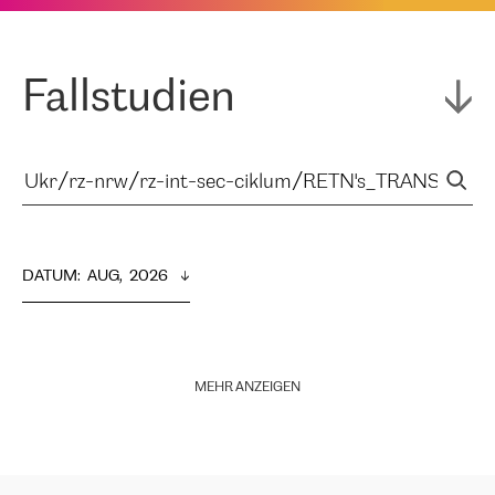
Fallstudien
DATUM
:  
AUG,  2026
MEHR ANZEIGEN