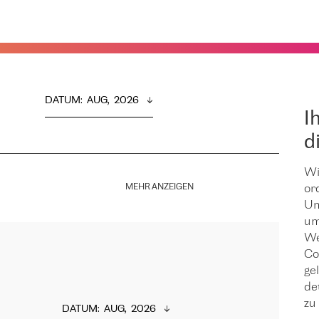
DATUM
:  
AUG,  2026
I
d
Wi
MEHR ANZEIGEN
or
Um
um
We
Co
ge
de
zu 
DATUM
:  
AUG,  2026