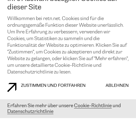
News und Events
Looking glass
dieser Site
Remote IX
Lösungen mit BGP (Border Gateway Protocol)
Colocation
Ein Port
Willkommen bei retn.net. Cookies sind für die
Möchten Sie mit uns in Verbindung bleiben?
CLOUD CONNECT-Dienst
TRANSKZ
ordnungsgemäße Funktion dieser Website unerlässlich.
DDoS-Schutz
Um Ihre Erfahrung zu verbessern, verwenden wir
Cybersicherheit
Cookies, um Statistiken zu sammeln und die
Flex IX
Email
Funktionalität der Website zu optimieren. Klicken Sie auf
"Zustimmen", um Cookies zu akzeptieren und direkt zur
Mit der Anmeldung für den Erhalt unserer News und Events
stimmen Sie unseren
Datenschutzrichtlinien
zu. Sie können diesen
Website zu gelangen, oder klicken Sie auf "Mehr erfahren",
Service jederzeit ganz einfach kündigen; klicken Sie einfach auf den
um unsere detaillierte Cookie-Richtlinie und
Link unten in der Fußzeile unserer eMails.
Datenschutzrichtlinie zu lesen.
ZUSTIMMEN UND FORTFAHREN
ABLEHNEN
COOKIE RICHTLINIEN
DATENSCHUTZRICHTLINIEN
IMPRESSUM
Erfahren Sie mehr über unsere
Cookie-Richtlinie
und
Datenschutzrichtlinie
© 2003-
2026
RETN GROUP OF COMPANIES. RETN NETWORKS LTD