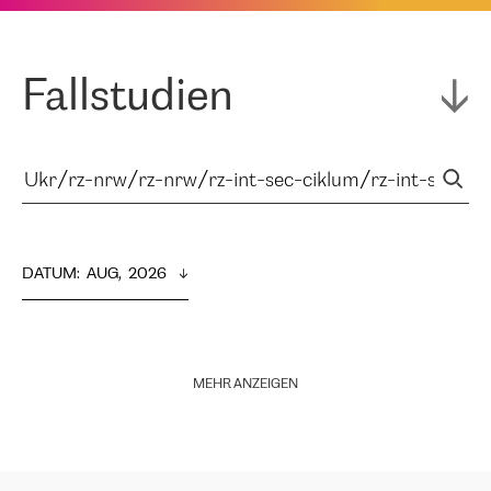
Fallstudien
DATUM
:  
AUG,  2026
MEHR ANZEIGEN