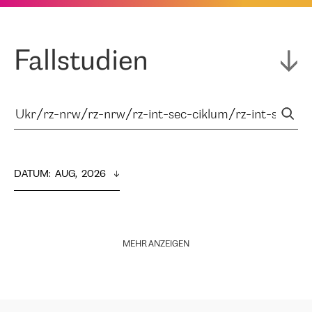
Fallstudien
DATUM
:  
AUG,  2026
MEHR ANZEIGEN