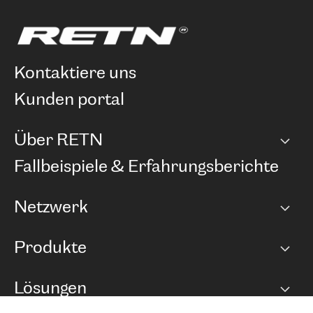
kontaktiere uns
kunden portal
Über RETN
Unternehmen
Fallbeispiele & Erfahrungsberichte
Karriere
Netzwerk
Netzwerkübersicht
Produkte
Points of Presence
BGP Communities
Capacity
Lösungen
Peering-Richtlinie
Internet Anbindung
RTT Map
Ethernet und VPN
Managed Global Private Network