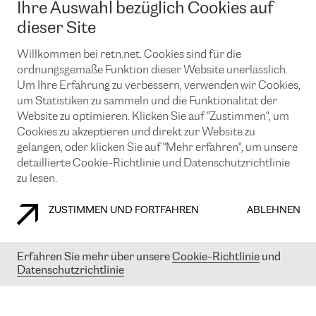
Ihre Auswahl bezüglich Cookies auf
News und Events
Looking glass
Remote IX
Lösungen mit BGP (Border Gateway Protocol)
dieser Site
Colocation
Ein Port
Möchten Sie mit uns in Verbindung bleiben?
CLOUD CONNECT-Dienst
Willkommen bei retn.net. Cookies sind für die
TRANSKZ
ordnungsgemäße Funktion dieser Website unerlässlich.
DDoS-Schutz
Cybersicherheit
Um Ihre Erfahrung zu verbessern, verwenden wir Cookies,
Flex IX
Email
um Statistiken zu sammeln und die Funktionalität der
Website zu optimieren. Klicken Sie auf "Zustimmen", um
Mit der Anmeldung für den Erhalt unserer News und Events
Cookies zu akzeptieren und direkt zur Website zu
stimmen Sie unseren
Datenschutzrichtlinien
zu. Sie können diesen
Service jederzeit ganz einfach kündigen; klicken Sie einfach auf den
gelangen, oder klicken Sie auf "Mehr erfahren", um unsere
Link unten in der Fußzeile unserer eMails.
detaillierte Cookie-Richtlinie und Datenschutzrichtlinie
zu lesen.
ZUSTIMMEN UND FORTFAHREN
ABLEHNEN
COOKIE RICHTLINIEN
DATENSCHUTZRICHTLINIEN
IMPRESSUM
Erfahren Sie mehr über unsere
Cookie-Richtlinie
und
© 2003-
2026
RETN GROUP OF COMPANIES. RETN NETWORKS LTD
Datenschutzrichtlinie