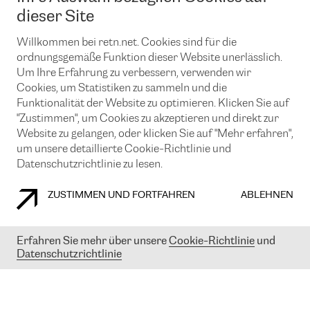
News und Events
Looking glass
dieser Site
Remote IX
Lösungen mit BGP (Border Gateway Protocol)
Colocation
Ein Port
Willkommen bei retn.net. Cookies sind für die
Möchten Sie mit uns in Verbindung bleiben?
CLOUD CONNECT-Dienst
TRANSKZ
ordnungsgemäße Funktion dieser Website unerlässlich.
DDoS-Schutz
Um Ihre Erfahrung zu verbessern, verwenden wir
Cybersicherheit
Cookies, um Statistiken zu sammeln und die
Flex IX
Email
Funktionalität der Website zu optimieren. Klicken Sie auf
"Zustimmen", um Cookies zu akzeptieren und direkt zur
Mit der Anmeldung für den Erhalt unserer News und Events
stimmen Sie unseren
Datenschutzrichtlinien
zu. Sie können diesen
Website zu gelangen, oder klicken Sie auf "Mehr erfahren",
Service jederzeit ganz einfach kündigen; klicken Sie einfach auf den
um unsere detaillierte Cookie-Richtlinie und
Link unten in der Fußzeile unserer eMails.
Datenschutzrichtlinie zu lesen.
ZUSTIMMEN UND FORTFAHREN
ABLEHNEN
COOKIE RICHTLINIEN
DATENSCHUTZRICHTLINIEN
IMPRESSUM
Erfahren Sie mehr über unsere
Cookie-Richtlinie
und
Datenschutzrichtlinie
© 2003-
2026
RETN GROUP OF COMPANIES. RETN NETWORKS LTD