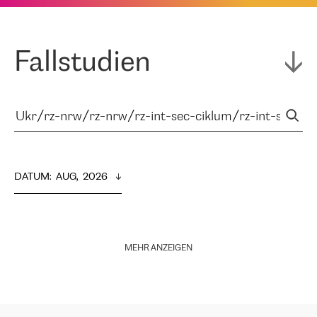
Fallstudien
DATUM
:  
AUG,  2026
MEHR ANZEIGEN