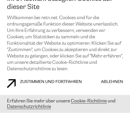
News und Events
Looking glass
dieser Site
Remote IX
Lösungen mit BGP (Border Gateway Protocol)
Colocation
Ein Port
Willkommen bei retn.net. Cookies sind für die
Möchten Sie mit uns in Verbindung bleiben?
CLOUD CONNECT-Dienst
TRANSKZ
ordnungsgemäße Funktion dieser Website unerlässlich.
DDoS-Schutz
Um Ihre Erfahrung zu verbessern, verwenden wir
Cybersicherheit
Cookies, um Statistiken zu sammeln und die
Flex IX
Email
Funktionalität der Website zu optimieren. Klicken Sie auf
"Zustimmen", um Cookies zu akzeptieren und direkt zur
Mit der Anmeldung für den Erhalt unserer News und Events
stimmen Sie unseren
Datenschutzrichtlinien
zu. Sie können diesen
Website zu gelangen, oder klicken Sie auf "Mehr erfahren",
Service jederzeit ganz einfach kündigen; klicken Sie einfach auf den
um unsere detaillierte Cookie-Richtlinie und
Link unten in der Fußzeile unserer eMails.
Datenschutzrichtlinie zu lesen.
ZUSTIMMEN UND FORTFAHREN
ABLEHNEN
COOKIE RICHTLINIEN
DATENSCHUTZRICHTLINIEN
IMPRESSUM
Erfahren Sie mehr über unsere
Cookie-Richtlinie
und
Datenschutzrichtlinie
© 2003-
2026
RETN GROUP OF COMPANIES. RETN NETWORKS LTD