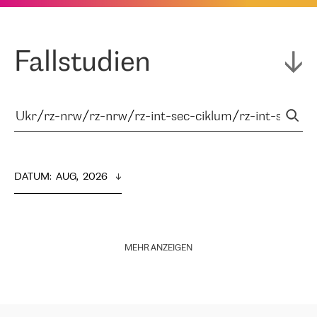
Fallstudien
DATUM
:  
AUG,  2026
MEHR ANZEIGEN