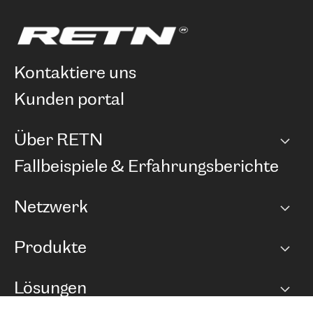
kontaktiere uns
kunden portal
Über RETN
Unternehmen
Fallbeispiele & Erfahrungsberichte
Karriere
Netzwerk
Netzwerkübersicht
Produkte
Points of Presence
BGP Communities
Capacity
Lösungen
Peering-Richtlinie
Internet Anbindung
RTT Map
Ethernet und VPN
Managed Global Private Network