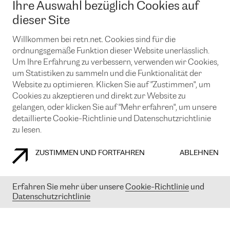
Ihre Auswahl bezüglich Cookies auf
News und Events
Looking glass
Remote IX
Lösungen mit BGP (Border Gateway Protocol)
dieser Site
Colocation
Ein Port
Möchten Sie mit uns in Verbindung bleiben?
CLOUD CONNECT-Dienst
Willkommen bei retn.net. Cookies sind für die
TRANSKZ
ordnungsgemäße Funktion dieser Website unerlässlich.
DDoS-Schutz
Cybersicherheit
Um Ihre Erfahrung zu verbessern, verwenden wir Cookies,
Flex IX
Email
um Statistiken zu sammeln und die Funktionalität der
Website zu optimieren. Klicken Sie auf "Zustimmen", um
Mit der Anmeldung für den Erhalt unserer News und Events
Cookies zu akzeptieren und direkt zur Website zu
stimmen Sie unseren
Datenschutzrichtlinien
zu. Sie können diesen
Service jederzeit ganz einfach kündigen; klicken Sie einfach auf den
gelangen, oder klicken Sie auf "Mehr erfahren", um unsere
Link unten in der Fußzeile unserer eMails.
detaillierte Cookie-Richtlinie und Datenschutzrichtlinie
zu lesen.
ZUSTIMMEN UND FORTFAHREN
ABLEHNEN
COOKIE RICHTLINIEN
DATENSCHUTZRICHTLINIEN
IMPRESSUM
Erfahren Sie mehr über unsere
Cookie-Richtlinie
und
© 2003-
2026
RETN GROUP OF COMPANIES. RETN NETWORKS LTD
Datenschutzrichtlinie