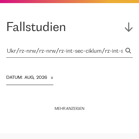
Fallstudien
DATUM
:  
AUG,  2026
MEHR ANZEIGEN