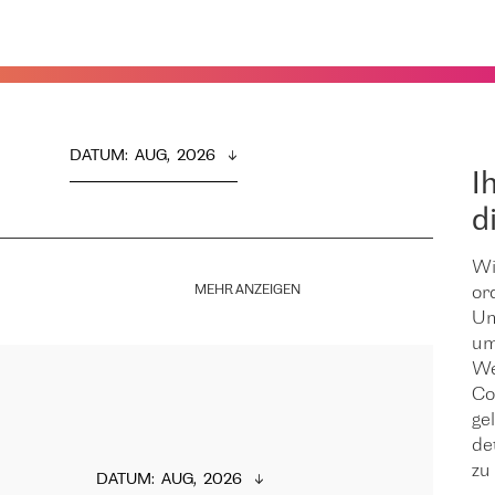
DATUM
:  
AUG,  2026
I
d
Wi
MEHR ANZEIGEN
or
Um
um
We
Co
ge
de
zu 
DATUM
:  
AUG,  2026