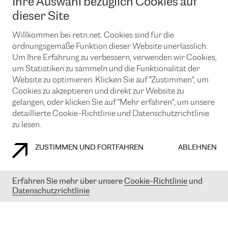
Ihre Auswahl bezüglich Cookies auf
News und Events
Looking glass
Remote IX
Lösungen mit BGP (Border Gateway Protocol)
dieser Site
Colocation
Ein Port
Möchten Sie mit uns in Verbindung bleiben?
Willkommen bei retn.net. Cookies sind für die
CLOUD CONNECT-Dienst
TRANSKZ
ordnungsgemäße Funktion dieser Website unerlässlich.
DDoS-Schutz
Cybersicherheit
Um Ihre Erfahrung zu verbessern, verwenden wir Cookies,
Flex IX
Email
um Statistiken zu sammeln und die Funktionalität der
Website zu optimieren. Klicken Sie auf "Zustimmen", um
Mit der Anmeldung für den Erhalt unserer News und Events
Cookies zu akzeptieren und direkt zur Website zu
stimmen Sie unseren
Datenschutzrichtlinien
zu. Sie können diesen
gelangen, oder klicken Sie auf "Mehr erfahren", um unsere
Service jederzeit ganz einfach kündigen; klicken Sie einfach auf den
detaillierte Cookie-Richtlinie und Datenschutzrichtlinie
Link unten in der Fußzeile unserer eMails.
zu lesen.
ZUSTIMMEN UND FORTFAHREN
ABLEHNEN
COOKIE RICHTLINIEN
DATENSCHUTZRICHTLINIEN
IMPRESSUM
Erfahren Sie mehr über unsere
Cookie-Richtlinie
und
© 2003-
2026
RETN GROUP OF COMPANIES. RETN NETWORKS LTD
Datenschutzrichtlinie