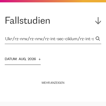
Fallstudien
DATUM
:  
AUG,  2026
MEHR ANZEIGEN