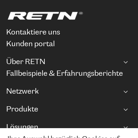
kontaktiere uns
kunden portal
Über RETN
Unternehmen
Fallbeispiele & Erfahrungsberichte
Karriere
Netzwerk
Netzwerkübersicht
Produkte
Points of Presence
BGP Communities
Capacity
Lösungen
Peering-Richtlinie
Internet Anbindung
RTT Map
Ethernet und VPN
Managed Global Private Network