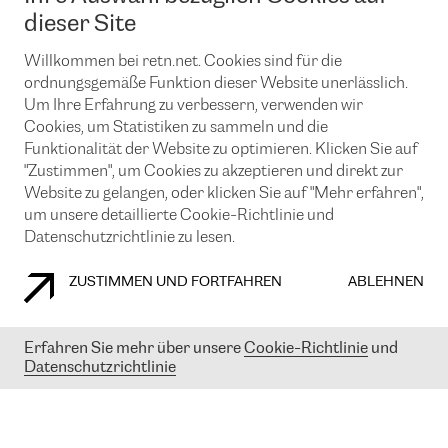
News und Events
Looking glass
dieser Site
Remote IX
Lösungen mit BGP (Border Gateway Protocol)
Colocation
Ein Port
Willkommen bei retn.net. Cookies sind für die
Möchten Sie mit uns in Verbindung bleiben?
CLOUD CONNECT-Dienst
TRANSKZ
ordnungsgemäße Funktion dieser Website unerlässlich.
DDoS-Schutz
Um Ihre Erfahrung zu verbessern, verwenden wir
Cybersicherheit
Cookies, um Statistiken zu sammeln und die
Flex IX
Email
Funktionalität der Website zu optimieren. Klicken Sie auf
"Zustimmen", um Cookies zu akzeptieren und direkt zur
Mit der Anmeldung für den Erhalt unserer News und Events
stimmen Sie unseren
Datenschutzrichtlinien
zu. Sie können diesen
Website zu gelangen, oder klicken Sie auf "Mehr erfahren",
Service jederzeit ganz einfach kündigen; klicken Sie einfach auf den
um unsere detaillierte Cookie-Richtlinie und
Link unten in der Fußzeile unserer eMails.
Datenschutzrichtlinie zu lesen.
ZUSTIMMEN UND FORTFAHREN
ABLEHNEN
COOKIE RICHTLINIEN
DATENSCHUTZRICHTLINIEN
IMPRESSUM
Erfahren Sie mehr über unsere
Cookie-Richtlinie
und
Datenschutzrichtlinie
© 2003-
2026
RETN GROUP OF COMPANIES. RETN NETWORKS LTD