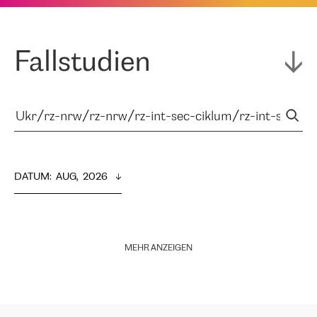
Fallstudien
DATUM
:  
AUG,  2026
MEHR ANZEIGEN