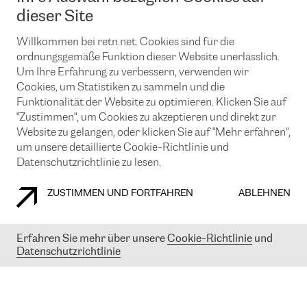
News und Events
Looking glass
dieser Site
Remote IX
Lösungen mit BGP (Border Gateway Protocol)
Colocation
Ein Port
Willkommen bei retn.net. Cookies sind für die
Möchten Sie mit uns in Verbindung bleiben?
CLOUD CONNECT-Dienst
TRANSKZ
ordnungsgemäße Funktion dieser Website unerlässlich.
DDoS-Schutz
Um Ihre Erfahrung zu verbessern, verwenden wir
Cybersicherheit
Cookies, um Statistiken zu sammeln und die
Flex IX
Email
Funktionalität der Website zu optimieren. Klicken Sie auf
"Zustimmen", um Cookies zu akzeptieren und direkt zur
Mit der Anmeldung für den Erhalt unserer News und Events
stimmen Sie unseren
Datenschutzrichtlinien
zu. Sie können diesen
Website zu gelangen, oder klicken Sie auf "Mehr erfahren",
Service jederzeit ganz einfach kündigen; klicken Sie einfach auf den
um unsere detaillierte Cookie-Richtlinie und
Link unten in der Fußzeile unserer eMails.
Datenschutzrichtlinie zu lesen.
ZUSTIMMEN UND FORTFAHREN
ABLEHNEN
COOKIE RICHTLINIEN
DATENSCHUTZRICHTLINIEN
IMPRESSUM
Erfahren Sie mehr über unsere
Cookie-Richtlinie
und
Datenschutzrichtlinie
© 2003-
2026
RETN GROUP OF COMPANIES. RETN NETWORKS LTD