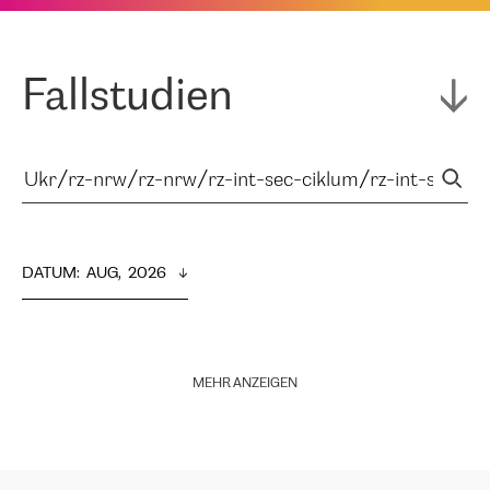
Fallstudien
DATUM
:  
AUG,  2026
MEHR ANZEIGEN