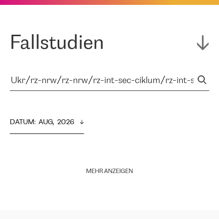
Fallstudien
DATUM
:  
AUG,  2026
MEHR ANZEIGEN