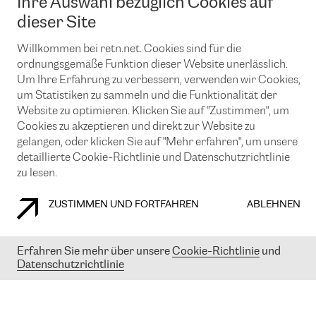
Ihre Auswahl bezüglich Cookies auf
News und Events
Looking glass
Remote IX
Lösungen mit BGP (Border Gateway Protocol)
dieser Site
Colocation
Ein Port
Möchten Sie mit uns in Verbindung bleiben?
Willkommen bei retn.net. Cookies sind für die
CLOUD CONNECT-Dienst
TRANSKZ
ordnungsgemäße Funktion dieser Website unerlässlich.
DDoS-Schutz
Cybersicherheit
Um Ihre Erfahrung zu verbessern, verwenden wir Cookies,
Flex IX
Email
um Statistiken zu sammeln und die Funktionalität der
Website zu optimieren. Klicken Sie auf "Zustimmen", um
Mit der Anmeldung für den Erhalt unserer News und Events
Cookies zu akzeptieren und direkt zur Website zu
stimmen Sie unseren
Datenschutzrichtlinien
zu. Sie können diesen
gelangen, oder klicken Sie auf "Mehr erfahren", um unsere
Service jederzeit ganz einfach kündigen; klicken Sie einfach auf den
detaillierte Cookie-Richtlinie und Datenschutzrichtlinie
Link unten in der Fußzeile unserer eMails.
zu lesen.
ZUSTIMMEN UND FORTFAHREN
ABLEHNEN
COOKIE RICHTLINIEN
DATENSCHUTZRICHTLINIEN
IMPRESSUM
Erfahren Sie mehr über unsere
Cookie-Richtlinie
und
© 2003-
2026
RETN GROUP OF COMPANIES. RETN NETWORKS LTD
Datenschutzrichtlinie