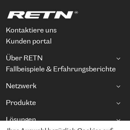
kontaktiere uns
kunden portal
Über RETN
Unternehmen
Fallbeispiele & Erfahrungsberichte
Karriere
Netzwerk
Netzwerkübersicht
Produkte
Points of Presence
BGP Communities
Capacity
Lösungen
Peering-Richtlinie
Internet Anbindung
RTT Map
Ethernet und VPN
Managed Global Private Network