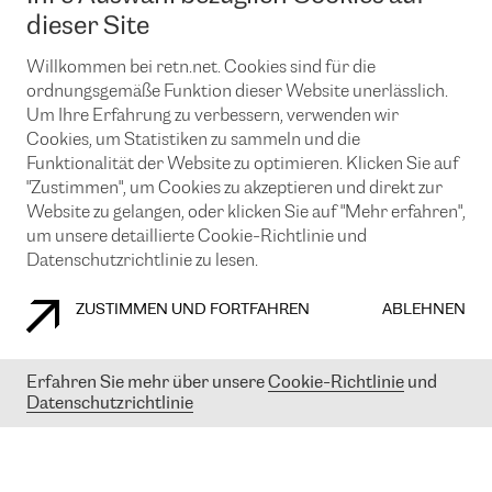
News und Events
Looking glass
dieser Site
Remote IX
Lösungen mit BGP (Border Gateway Protocol)
Colocation
Ein Port
Willkommen bei retn.net. Cookies sind für die
Möchten Sie mit uns in Verbindung bleiben?
CLOUD CONNECT-Dienst
TRANSKZ
ordnungsgemäße Funktion dieser Website unerlässlich.
DDoS-Schutz
Um Ihre Erfahrung zu verbessern, verwenden wir
Cybersicherheit
Cookies, um Statistiken zu sammeln und die
Flex IX
Email
Funktionalität der Website zu optimieren. Klicken Sie auf
"Zustimmen", um Cookies zu akzeptieren und direkt zur
Mit der Anmeldung für den Erhalt unserer News und Events
stimmen Sie unseren
Datenschutzrichtlinien
zu. Sie können diesen
Website zu gelangen, oder klicken Sie auf "Mehr erfahren",
Service jederzeit ganz einfach kündigen; klicken Sie einfach auf den
um unsere detaillierte Cookie-Richtlinie und
Link unten in der Fußzeile unserer eMails.
Datenschutzrichtlinie zu lesen.
ZUSTIMMEN UND FORTFAHREN
ABLEHNEN
COOKIE RICHTLINIEN
DATENSCHUTZRICHTLINIEN
IMPRESSUM
Erfahren Sie mehr über unsere
Cookie-Richtlinie
und
Datenschutzrichtlinie
© 2003-
2026
RETN GROUP OF COMPANIES. RETN NETWORKS LTD