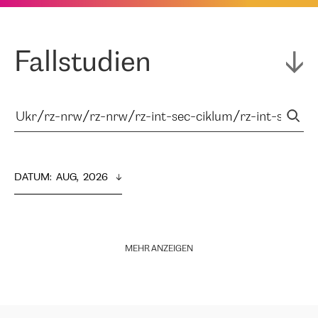
Fallstudien
DATUM
:  
AUG,  2026
MEHR ANZEIGEN