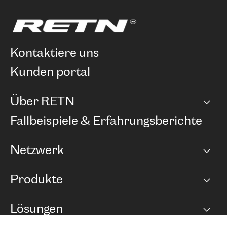
kontaktiere uns
kunden portal
Über RETN
Unternehmen
Fallbeispiele & Erfahrungsberichte
Karriere
Netzwerk
Netzwerkübersicht
Produkte
Points of Presence
BGP Communities
Capacity
Lösungen
Peering-Richtlinie
Internet Anbindung
RTT Map
Ethernet und VPN
Managed Global Private Network