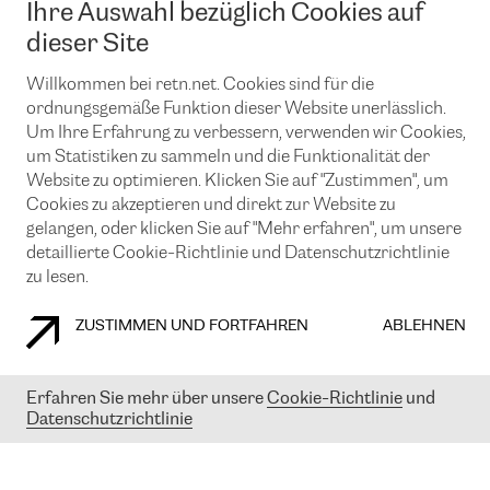
Ihre Auswahl bezüglich Cookies auf
News und Events
Looking glass
Remote IX
Lösungen mit BGP (Border Gateway Protocol)
dieser Site
Colocation
Ein Port
Möchten Sie mit uns in Verbindung bleiben?
CLOUD CONNECT-Dienst
Willkommen bei retn.net. Cookies sind für die
TRANSKZ
ordnungsgemäße Funktion dieser Website unerlässlich.
DDoS-Schutz
Cybersicherheit
Um Ihre Erfahrung zu verbessern, verwenden wir Cookies,
Flex IX
Email
um Statistiken zu sammeln und die Funktionalität der
Website zu optimieren. Klicken Sie auf "Zustimmen", um
Mit der Anmeldung für den Erhalt unserer News und Events
Cookies zu akzeptieren und direkt zur Website zu
stimmen Sie unseren
Datenschutzrichtlinien
zu. Sie können diesen
Service jederzeit ganz einfach kündigen; klicken Sie einfach auf den
gelangen, oder klicken Sie auf "Mehr erfahren", um unsere
Link unten in der Fußzeile unserer eMails.
detaillierte Cookie-Richtlinie und Datenschutzrichtlinie
zu lesen.
ZUSTIMMEN UND FORTFAHREN
ABLEHNEN
COOKIE RICHTLINIEN
DATENSCHUTZRICHTLINIEN
IMPRESSUM
Erfahren Sie mehr über unsere
Cookie-Richtlinie
und
© 2003-
2026
RETN GROUP OF COMPANIES. RETN NETWORKS LTD
Datenschutzrichtlinie