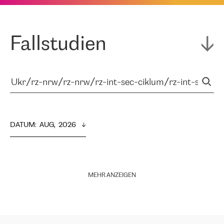
Fallstudien
DATUM
:  
AUG,  2026
MEHR ANZEIGEN