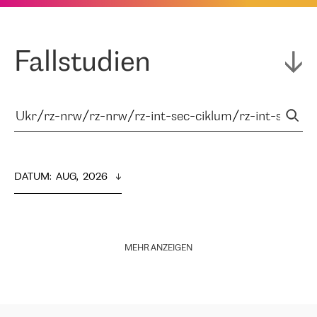
Fallstudien
DATUM
:  
AUG,  2026
MEHR ANZEIGEN