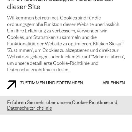
News und Events
Looking glass
dieser Site
Remote IX
Lösungen mit BGP (Border Gateway Protocol)
Colocation
Ein Port
Willkommen bei retn.net. Cookies sind für die
Möchten Sie mit uns in Verbindung bleiben?
CLOUD CONNECT-Dienst
TRANSKZ
ordnungsgemäße Funktion dieser Website unerlässlich.
DDoS-Schutz
Um Ihre Erfahrung zu verbessern, verwenden wir
Cybersicherheit
Cookies, um Statistiken zu sammeln und die
Flex IX
Email
Funktionalität der Website zu optimieren. Klicken Sie auf
"Zustimmen", um Cookies zu akzeptieren und direkt zur
Mit der Anmeldung für den Erhalt unserer News und Events
stimmen Sie unseren
Datenschutzrichtlinien
zu. Sie können diesen
Website zu gelangen, oder klicken Sie auf "Mehr erfahren",
Service jederzeit ganz einfach kündigen; klicken Sie einfach auf den
um unsere detaillierte Cookie-Richtlinie und
Link unten in der Fußzeile unserer eMails.
Datenschutzrichtlinie zu lesen.
ZUSTIMMEN UND FORTFAHREN
ABLEHNEN
COOKIE RICHTLINIEN
DATENSCHUTZRICHTLINIEN
IMPRESSUM
Erfahren Sie mehr über unsere
Cookie-Richtlinie
und
Datenschutzrichtlinie
© 2003-
2026
RETN GROUP OF COMPANIES. RETN NETWORKS LTD