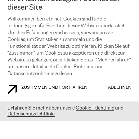
News und Events
Looking glass
dieser Site
Remote IX
Lösungen mit BGP (Border Gateway Protocol)
Colocation
Ein Port
Willkommen bei retn.net. Cookies sind für die
Möchten Sie mit uns in Verbindung bleiben?
CLOUD CONNECT-Dienst
TRANSKZ
ordnungsgemäße Funktion dieser Website unerlässlich.
DDoS-Schutz
Um Ihre Erfahrung zu verbessern, verwenden wir
Cybersicherheit
Cookies, um Statistiken zu sammeln und die
Flex IX
Email
Funktionalität der Website zu optimieren. Klicken Sie auf
"Zustimmen", um Cookies zu akzeptieren und direkt zur
Mit der Anmeldung für den Erhalt unserer News und Events
stimmen Sie unseren
Datenschutzrichtlinien
zu. Sie können diesen
Website zu gelangen, oder klicken Sie auf "Mehr erfahren",
Service jederzeit ganz einfach kündigen; klicken Sie einfach auf den
um unsere detaillierte Cookie-Richtlinie und
Link unten in der Fußzeile unserer eMails.
Datenschutzrichtlinie zu lesen.
ZUSTIMMEN UND FORTFAHREN
ABLEHNEN
COOKIE RICHTLINIEN
DATENSCHUTZRICHTLINIEN
IMPRESSUM
Erfahren Sie mehr über unsere
Cookie-Richtlinie
und
Datenschutzrichtlinie
© 2003-
2026
RETN GROUP OF COMPANIES. RETN NETWORKS LTD