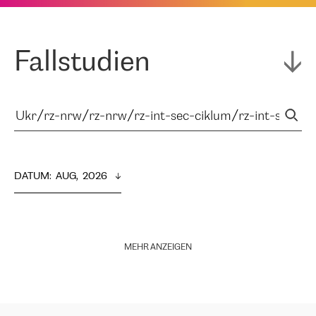
Fallstudien
DATUM
:  
AUG,  2026
MEHR ANZEIGEN