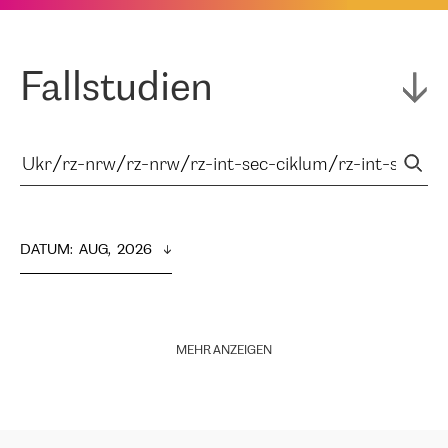
Fallstudien
DATUM
:  
AUG,  2026
MEHR ANZEIGEN