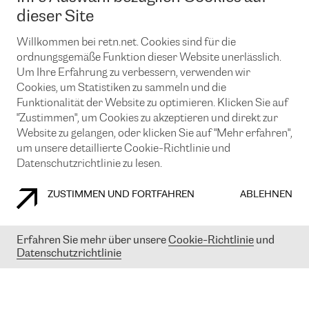
News und Events
Looking glass
dieser Site
Remote IX
Lösungen mit BGP (Border Gateway Protocol)
Colocation
Ein Port
Willkommen bei retn.net. Cookies sind für die
Möchten Sie mit uns in Verbindung bleiben?
CLOUD CONNECT-Dienst
TRANSKZ
ordnungsgemäße Funktion dieser Website unerlässlich.
DDoS-Schutz
Um Ihre Erfahrung zu verbessern, verwenden wir
Cybersicherheit
Cookies, um Statistiken zu sammeln und die
Flex IX
Email
Funktionalität der Website zu optimieren. Klicken Sie auf
"Zustimmen", um Cookies zu akzeptieren und direkt zur
Mit der Anmeldung für den Erhalt unserer News und Events
stimmen Sie unseren
Datenschutzrichtlinien
zu. Sie können diesen
Website zu gelangen, oder klicken Sie auf "Mehr erfahren",
Service jederzeit ganz einfach kündigen; klicken Sie einfach auf den
um unsere detaillierte Cookie-Richtlinie und
Link unten in der Fußzeile unserer eMails.
Datenschutzrichtlinie zu lesen.
ZUSTIMMEN UND FORTFAHREN
ABLEHNEN
COOKIE RICHTLINIEN
DATENSCHUTZRICHTLINIEN
IMPRESSUM
Erfahren Sie mehr über unsere
Cookie-Richtlinie
und
Datenschutzrichtlinie
© 2003-
2026
RETN GROUP OF COMPANIES. RETN NETWORKS LTD