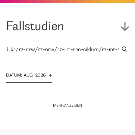
Fallstudien
DATUM
:  
AUG,  2026
MEHR ANZEIGEN