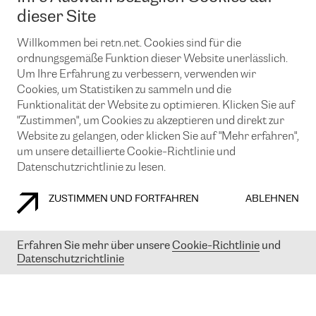
News und Events
Looking glass
dieser Site
Remote IX
Lösungen mit BGP (Border Gateway Protocol)
Colocation
Ein Port
Willkommen bei retn.net. Cookies sind für die
Möchten Sie mit uns in Verbindung bleiben?
CLOUD CONNECT-Dienst
TRANSKZ
ordnungsgemäße Funktion dieser Website unerlässlich.
DDoS-Schutz
Um Ihre Erfahrung zu verbessern, verwenden wir
Cybersicherheit
Cookies, um Statistiken zu sammeln und die
Flex IX
Email
Funktionalität der Website zu optimieren. Klicken Sie auf
"Zustimmen", um Cookies zu akzeptieren und direkt zur
Mit der Anmeldung für den Erhalt unserer News und Events
stimmen Sie unseren
Datenschutzrichtlinien
zu. Sie können diesen
Website zu gelangen, oder klicken Sie auf "Mehr erfahren",
Service jederzeit ganz einfach kündigen; klicken Sie einfach auf den
um unsere detaillierte Cookie-Richtlinie und
Link unten in der Fußzeile unserer eMails.
Datenschutzrichtlinie zu lesen.
ZUSTIMMEN UND FORTFAHREN
ABLEHNEN
COOKIE RICHTLINIEN
DATENSCHUTZRICHTLINIEN
IMPRESSUM
Erfahren Sie mehr über unsere
Cookie-Richtlinie
und
Datenschutzrichtlinie
© 2003-
2026
RETN GROUP OF COMPANIES. RETN NETWORKS LTD