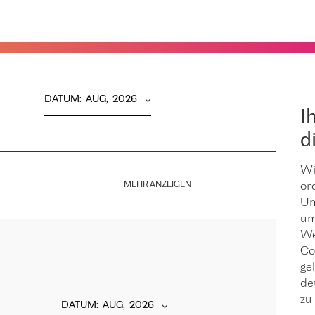
DATUM
:  
AUG,  2026
I
d
Wi
MEHR ANZEIGEN
or
Um
um
We
Co
ge
de
zu 
DATUM
:  
AUG,  2026