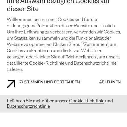
Ihre Auswahl bezüglich Cookies auf
News und Events
Looking glass
Remote IX
Lösungen mit BGP (Border Gateway Protocol)
dieser Site
Colocation
Ein Port
Möchten Sie mit uns in Verbindung bleiben?
Willkommen bei retn.net. Cookies sind für die
CLOUD CONNECT-Dienst
TRANSKZ
ordnungsgemäße Funktion dieser Website unerlässlich.
DDoS-Schutz
Cybersicherheit
Um Ihre Erfahrung zu verbessern, verwenden wir Cookies,
Flex IX
Email
um Statistiken zu sammeln und die Funktionalität der
Website zu optimieren. Klicken Sie auf "Zustimmen", um
Mit der Anmeldung für den Erhalt unserer News und Events
Cookies zu akzeptieren und direkt zur Website zu
stimmen Sie unseren
Datenschutzrichtlinien
zu. Sie können diesen
gelangen, oder klicken Sie auf "Mehr erfahren", um unsere
Service jederzeit ganz einfach kündigen; klicken Sie einfach auf den
detaillierte Cookie-Richtlinie und Datenschutzrichtlinie
Link unten in der Fußzeile unserer eMails.
zu lesen.
ZUSTIMMEN UND FORTFAHREN
ABLEHNEN
COOKIE RICHTLINIEN
DATENSCHUTZRICHTLINIEN
IMPRESSUM
Erfahren Sie mehr über unsere
Cookie-Richtlinie
und
© 2003-
2026
RETN GROUP OF COMPANIES. RETN NETWORKS LTD
Datenschutzrichtlinie