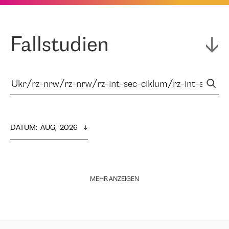
Fallstudien
DATUM
:  
AUG,  2026
MEHR ANZEIGEN