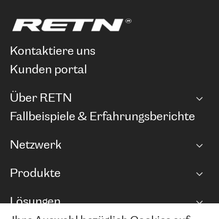
kontaktiere uns
kunden portal
Über RETN
Unternehmen
Fallbeispiele & Erfahrungsberichte
Karriere
Netzwerk
Netzwerkübersicht
Produkte
Points of Presence
BGP Communities
Capacity
Lösungen
Peering-Richtlinie
Internet Anbindung
RTT Map
Ethernet und VPN
Managed Global Private Network