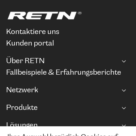
kontaktiere uns
kunden portal
Über RETN
Unternehmen
Fallbeispiele & Erfahrungsberichte
Karriere
Netzwerk
Netzwerkübersicht
Produkte
Points of Presence
BGP Communities
Capacity
Lösungen
Peering-Richtlinie
Internet Anbindung
RTT Map
Ethernet und VPN
Managed Global Private Network