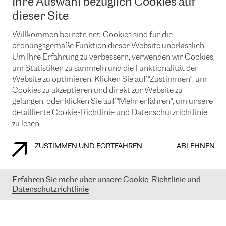
Ihre Auswahl bezüglich Cookies auf
News und Events
Looking glass
Remote IX
Lösungen mit BGP (Border Gateway Protocol)
dieser Site
Colocation
Ein Port
Möchten Sie mit uns in Verbindung bleiben?
Willkommen bei retn.net. Cookies sind für die
CLOUD CONNECT-Dienst
TRANSKZ
ordnungsgemäße Funktion dieser Website unerlässlich.
DDoS-Schutz
Cybersicherheit
Um Ihre Erfahrung zu verbessern, verwenden wir Cookies,
Flex IX
Email
um Statistiken zu sammeln und die Funktionalität der
Website zu optimieren. Klicken Sie auf "Zustimmen", um
Mit der Anmeldung für den Erhalt unserer News und Events
Cookies zu akzeptieren und direkt zur Website zu
stimmen Sie unseren
Datenschutzrichtlinien
zu. Sie können diesen
gelangen, oder klicken Sie auf "Mehr erfahren", um unsere
Service jederzeit ganz einfach kündigen; klicken Sie einfach auf den
detaillierte Cookie-Richtlinie und Datenschutzrichtlinie
Link unten in der Fußzeile unserer eMails.
zu lesen.
ZUSTIMMEN UND FORTFAHREN
ABLEHNEN
COOKIE RICHTLINIEN
DATENSCHUTZRICHTLINIEN
IMPRESSUM
Erfahren Sie mehr über unsere
Cookie-Richtlinie
und
© 2003-
2026
RETN GROUP OF COMPANIES. RETN NETWORKS LTD
Datenschutzrichtlinie