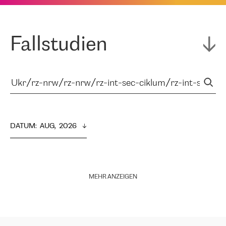
Fallstudien
DATUM
:  
AUG,  2026
MEHR ANZEIGEN