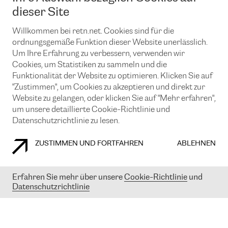
News und Events
Looking glass
dieser Site
Remote IX
Lösungen mit BGP (Border Gateway Protocol)
Colocation
Ein Port
Willkommen bei retn.net. Cookies sind für die
Möchten Sie mit uns in Verbindung bleiben?
CLOUD CONNECT-Dienst
TRANSKZ
ordnungsgemäße Funktion dieser Website unerlässlich.
DDoS-Schutz
Um Ihre Erfahrung zu verbessern, verwenden wir
Cybersicherheit
Cookies, um Statistiken zu sammeln und die
Flex IX
Email
Funktionalität der Website zu optimieren. Klicken Sie auf
"Zustimmen", um Cookies zu akzeptieren und direkt zur
Mit der Anmeldung für den Erhalt unserer News und Events
stimmen Sie unseren
Datenschutzrichtlinien
zu. Sie können diesen
Website zu gelangen, oder klicken Sie auf "Mehr erfahren",
Service jederzeit ganz einfach kündigen; klicken Sie einfach auf den
um unsere detaillierte Cookie-Richtlinie und
Link unten in der Fußzeile unserer eMails.
Datenschutzrichtlinie zu lesen.
ZUSTIMMEN UND FORTFAHREN
ABLEHNEN
COOKIE RICHTLINIEN
DATENSCHUTZRICHTLINIEN
IMPRESSUM
Erfahren Sie mehr über unsere
Cookie-Richtlinie
und
Datenschutzrichtlinie
© 2003-
2026
RETN GROUP OF COMPANIES. RETN NETWORKS LTD