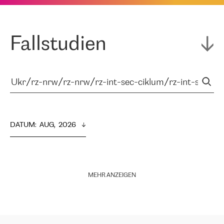
Fallstudien
DATUM
:  
AUG,  2026
MEHR ANZEIGEN