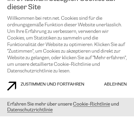
News und Events
Looking glass
dieser Site
Remote IX
Lösungen mit BGP (Border Gateway Protocol)
Colocation
Ein Port
Willkommen bei retn.net. Cookies sind für die
Möchten Sie mit uns in Verbindung bleiben?
CLOUD CONNECT-Dienst
TRANSKZ
ordnungsgemäße Funktion dieser Website unerlässlich.
DDoS-Schutz
Um Ihre Erfahrung zu verbessern, verwenden wir
Cybersicherheit
Cookies, um Statistiken zu sammeln und die
Flex IX
Email
Funktionalität der Website zu optimieren. Klicken Sie auf
"Zustimmen", um Cookies zu akzeptieren und direkt zur
Mit der Anmeldung für den Erhalt unserer News und Events
stimmen Sie unseren
Datenschutzrichtlinien
zu. Sie können diesen
Website zu gelangen, oder klicken Sie auf "Mehr erfahren",
Service jederzeit ganz einfach kündigen; klicken Sie einfach auf den
um unsere detaillierte Cookie-Richtlinie und
Link unten in der Fußzeile unserer eMails.
Datenschutzrichtlinie zu lesen.
ZUSTIMMEN UND FORTFAHREN
ABLEHNEN
COOKIE RICHTLINIEN
DATENSCHUTZRICHTLINIEN
IMPRESSUM
Erfahren Sie mehr über unsere
Cookie-Richtlinie
und
Datenschutzrichtlinie
© 2003-
2026
RETN GROUP OF COMPANIES. RETN NETWORKS LTD