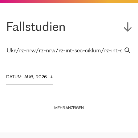
Fallstudien
DATUM
:  
AUG,  2026
MEHR ANZEIGEN