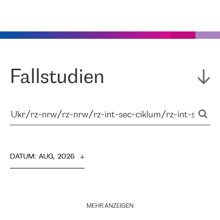
Fallstudien
DATUM
:  
AUG,  2026
MEHR ANZEIGEN