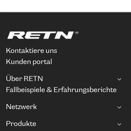
kontaktiere uns
kunden portal
Über RETN
Unternehmen
Fallbeispiele & Erfahrungsberichte
Karriere
Netzwerk
Netzwerkübersicht
Produkte
Points of Presence