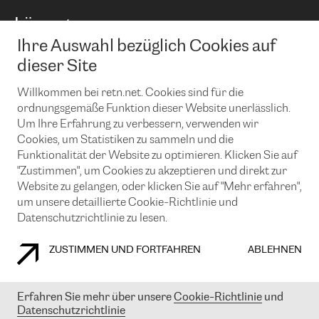
BGP Communities
Capacity
Lösungen
Peering-Richtlinie
Internet Anbindung
RTT Map
Ihre Auswahl bezüglich Cookies auf
Ethernet und VPN
Managed Global Private Network
News und Events
Looking glass
dieser Site
Remote IX
Lösungen mit BGP (Border Gateway Protocol)
Colocation
Ein Port
Willkommen bei retn.net. Cookies sind für die
Möchten Sie mit uns in Verbindung bleiben?
CLOUD CONNECT-Dienst
TRANSKZ
ordnungsgemäße Funktion dieser Website unerlässlich.
DDoS-Schutz
Um Ihre Erfahrung zu verbessern, verwenden wir
Cybersicherheit
Cookies, um Statistiken zu sammeln und die
Flex IX
Email
Funktionalität der Website zu optimieren. Klicken Sie auf
"Zustimmen", um Cookies zu akzeptieren und direkt zur
Mit der Anmeldung für den Erhalt unserer News und Events
stimmen Sie unseren
Datenschutzrichtlinien
zu. Sie können diesen
Website zu gelangen, oder klicken Sie auf "Mehr erfahren",
Service jederzeit ganz einfach kündigen; klicken Sie einfach auf den
um unsere detaillierte Cookie-Richtlinie und
Link unten in der Fußzeile unserer eMails.
Datenschutzrichtlinie zu lesen.
ZUSTIMMEN UND FORTFAHREN
ABLEHNEN
COOKIE RICHTLINIEN
DATENSCHUTZRICHTLINIEN
IMPRESSUM
Erfahren Sie mehr über unsere
Cookie-Richtlinie
und
Datenschutzrichtlinie
© 2003-
2026
RETN GROUP OF COMPANIES. RETN NETWORKS LTD