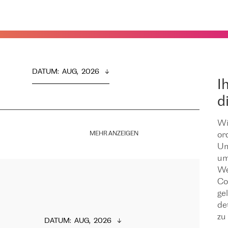
DATUM
:  
AUG,  2026
I
d
Wi
MEHR ANZEIGEN
or
Um
um
We
Co
ge
de
zu 
DATUM
:  
AUG,  2026