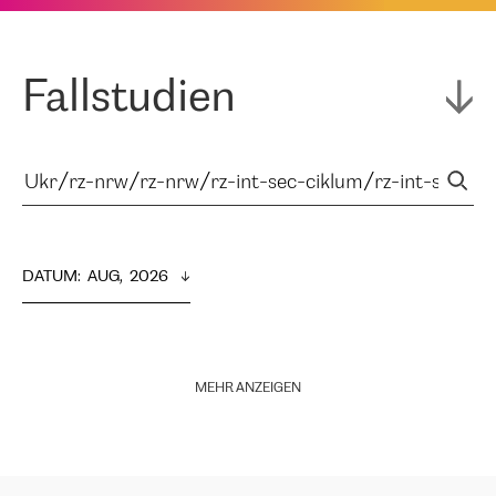
Fallstudien
DATUM
:  
AUG,  2026
MEHR ANZEIGEN