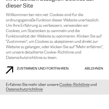
News und Events
Looking glass
dieser Site
Remote IX
Lösungen mit BGP (Border Gateway Protocol)
Colocation
Ein Port
Willkommen bei retn.net. Cookies sind für die
Möchten Sie mit uns in Verbindung bleiben?
CLOUD CONNECT-Dienst
TRANSKZ
ordnungsgemäße Funktion dieser Website unerlässlich.
DDoS-Schutz
Um Ihre Erfahrung zu verbessern, verwenden wir
Cybersicherheit
Cookies, um Statistiken zu sammeln und die
Flex IX
Email
Funktionalität der Website zu optimieren. Klicken Sie auf
"Zustimmen", um Cookies zu akzeptieren und direkt zur
Mit der Anmeldung für den Erhalt unserer News und Events
stimmen Sie unseren
Datenschutzrichtlinien
zu. Sie können diesen
Website zu gelangen, oder klicken Sie auf "Mehr erfahren",
Service jederzeit ganz einfach kündigen; klicken Sie einfach auf den
um unsere detaillierte Cookie-Richtlinie und
Link unten in der Fußzeile unserer eMails.
Datenschutzrichtlinie zu lesen.
ZUSTIMMEN UND FORTFAHREN
ABLEHNEN
COOKIE RICHTLINIEN
DATENSCHUTZRICHTLINIEN
IMPRESSUM
Erfahren Sie mehr über unsere
Cookie-Richtlinie
und
Datenschutzrichtlinie
© 2003-
2026
RETN GROUP OF COMPANIES. RETN NETWORKS LTD