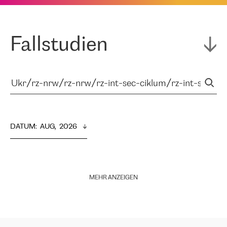
Fallstudien
DATUM
:  
AUG,  2026
MEHR ANZEIGEN