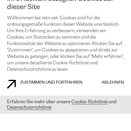
News und Events
Looking glass
dieser Site
Remote IX
Lösungen mit BGP (Border Gateway Protocol)
Colocation
Ein Port
Willkommen bei retn.net. Cookies sind für die
Möchten Sie mit uns in Verbindung bleiben?
CLOUD CONNECT-Dienst
TRANSKZ
ordnungsgemäße Funktion dieser Website unerlässlich.
DDoS-Schutz
Um Ihre Erfahrung zu verbessern, verwenden wir
Cybersicherheit
Cookies, um Statistiken zu sammeln und die
Flex IX
Email
Funktionalität der Website zu optimieren. Klicken Sie auf
"Zustimmen", um Cookies zu akzeptieren und direkt zur
Mit der Anmeldung für den Erhalt unserer News und Events
stimmen Sie unseren
Datenschutzrichtlinien
zu. Sie können diesen
Website zu gelangen, oder klicken Sie auf "Mehr erfahren",
Service jederzeit ganz einfach kündigen; klicken Sie einfach auf den
um unsere detaillierte Cookie-Richtlinie und
Link unten in der Fußzeile unserer eMails.
Datenschutzrichtlinie zu lesen.
ZUSTIMMEN UND FORTFAHREN
ABLEHNEN
COOKIE RICHTLINIEN
DATENSCHUTZRICHTLINIEN
IMPRESSUM
Erfahren Sie mehr über unsere
Cookie-Richtlinie
und
Datenschutzrichtlinie
© 2003-
2026
RETN GROUP OF COMPANIES. RETN NETWORKS LTD