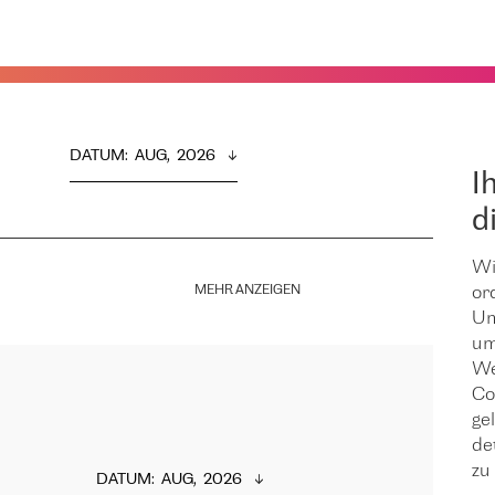
DATUM
:  
AUG,  2026
I
d
Wi
MEHR ANZEIGEN
or
Um
um
We
Co
ge
de
zu 
DATUM
:  
AUG,  2026