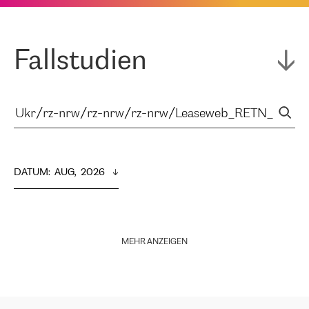
Fallstudien
DATUM
:  
AUG,  2026
MEHR ANZEIGEN