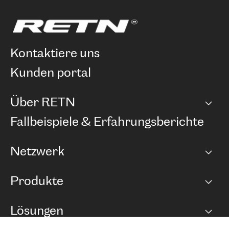
kontaktiere uns
kunden portal
Über RETN
Unternehmen
Fallbeispiele & Erfahrungsberichte
Karriere
Netzwerk
Netzwerkübersicht
Produkte
Points of Presence
BGP Communities
Capacity
Lösungen
Peering-Richtlinie
Internet Anbindung
RTT Map
Ethernet und VPN
Managed Global Private Network