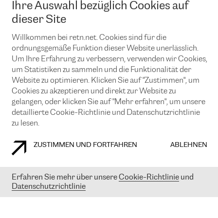
Ihre Auswahl bezüglich Cookies auf
News und Events
Looking glass
Remote IX
Lösungen mit BGP (Border Gateway Protocol)
dieser Site
Colocation
Ein Port
Möchten Sie mit uns in Verbindung bleiben?
CLOUD CONNECT-Dienst
Willkommen bei retn.net. Cookies sind für die
TRANSKZ
ordnungsgemäße Funktion dieser Website unerlässlich.
DDoS-Schutz
Cybersicherheit
Um Ihre Erfahrung zu verbessern, verwenden wir Cookies,
Flex IX
Email
um Statistiken zu sammeln und die Funktionalität der
Website zu optimieren. Klicken Sie auf "Zustimmen", um
Mit der Anmeldung für den Erhalt unserer News und Events
Cookies zu akzeptieren und direkt zur Website zu
stimmen Sie unseren
Datenschutzrichtlinien
zu. Sie können diesen
Service jederzeit ganz einfach kündigen; klicken Sie einfach auf den
gelangen, oder klicken Sie auf "Mehr erfahren", um unsere
Link unten in der Fußzeile unserer eMails.
detaillierte Cookie-Richtlinie und Datenschutzrichtlinie
zu lesen.
ZUSTIMMEN UND FORTFAHREN
ABLEHNEN
COOKIE RICHTLINIEN
DATENSCHUTZRICHTLINIEN
IMPRESSUM
Erfahren Sie mehr über unsere
Cookie-Richtlinie
und
© 2003-
2026
RETN GROUP OF COMPANIES. RETN NETWORKS LTD
Datenschutzrichtlinie