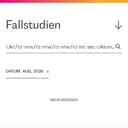
Fallstudien
DATUM
:  
AUG,  2026
MEHR ANZEIGEN