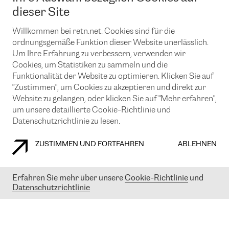
News und Events
Looking glass
dieser Site
Remote IX
Lösungen mit BGP (Border Gateway Protocol)
Colocation
Ein Port
Willkommen bei retn.net. Cookies sind für die
Möchten Sie mit uns in Verbindung bleiben?
CLOUD CONNECT-Dienst
TRANSKZ
ordnungsgemäße Funktion dieser Website unerlässlich.
DDoS-Schutz
Um Ihre Erfahrung zu verbessern, verwenden wir
Cybersicherheit
Cookies, um Statistiken zu sammeln und die
Flex IX
Email
Funktionalität der Website zu optimieren. Klicken Sie auf
"Zustimmen", um Cookies zu akzeptieren und direkt zur
Mit der Anmeldung für den Erhalt unserer News und Events
stimmen Sie unseren
Datenschutzrichtlinien
zu. Sie können diesen
Website zu gelangen, oder klicken Sie auf "Mehr erfahren",
Service jederzeit ganz einfach kündigen; klicken Sie einfach auf den
um unsere detaillierte Cookie-Richtlinie und
Link unten in der Fußzeile unserer eMails.
Datenschutzrichtlinie zu lesen.
ZUSTIMMEN UND FORTFAHREN
ABLEHNEN
COOKIE RICHTLINIEN
DATENSCHUTZRICHTLINIEN
IMPRESSUM
Erfahren Sie mehr über unsere
Cookie-Richtlinie
und
Datenschutzrichtlinie
© 2003-
2026
RETN GROUP OF COMPANIES. RETN NETWORKS LTD