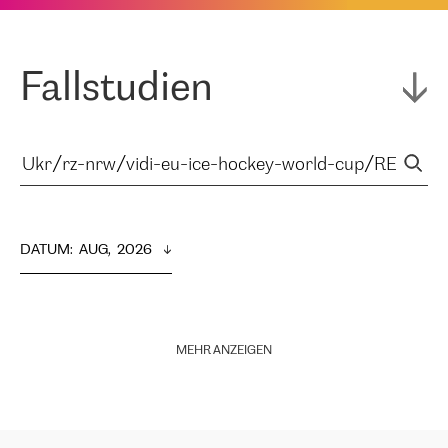
Fallstudien
DATUM
:  
AUG,  2026
MEHR ANZEIGEN