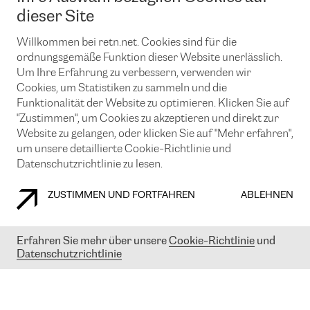
News und Events
Looking glass
dieser Site
Remote IX
Lösungen mit BGP (Border Gateway Protocol)
Colocation
Ein Port
Willkommen bei retn.net. Cookies sind für die
Möchten Sie mit uns in Verbindung bleiben?
CLOUD CONNECT-Dienst
TRANSKZ
ordnungsgemäße Funktion dieser Website unerlässlich.
DDoS-Schutz
Um Ihre Erfahrung zu verbessern, verwenden wir
Cybersicherheit
Cookies, um Statistiken zu sammeln und die
Flex IX
Email
Funktionalität der Website zu optimieren. Klicken Sie auf
"Zustimmen", um Cookies zu akzeptieren und direkt zur
Mit der Anmeldung für den Erhalt unserer News und Events
stimmen Sie unseren
Datenschutzrichtlinien
zu. Sie können diesen
Website zu gelangen, oder klicken Sie auf "Mehr erfahren",
Service jederzeit ganz einfach kündigen; klicken Sie einfach auf den
um unsere detaillierte Cookie-Richtlinie und
Link unten in der Fußzeile unserer eMails.
Datenschutzrichtlinie zu lesen.
ZUSTIMMEN UND FORTFAHREN
ABLEHNEN
COOKIE RICHTLINIEN
DATENSCHUTZRICHTLINIEN
IMPRESSUM
Erfahren Sie mehr über unsere
Cookie-Richtlinie
und
Datenschutzrichtlinie
© 2003-
2026
RETN GROUP OF COMPANIES. RETN NETWORKS LTD