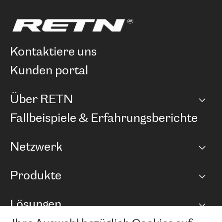
kontaktiere uns
kunden portal
Über RETN
Unternehmen
Fallbeispiele & Erfahrungsberichte
Karriere
Netzwerk
Netzwerkübersicht
Produkte
Points of Presence
BGP Communities
Capacity
Lösungen
Peering-Richtlinie
Internet Anbindung
RTT Map
Ethernet und VPN
Managed Global Private Network