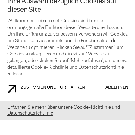
Ihre Auswahl bezüglich Cookies auf
News und Events
Looking glass
Remote IX
Lösungen mit BGP (Border Gateway Protocol)
dieser Site
Colocation
Ein Port
Möchten Sie mit uns in Verbindung bleiben?
Willkommen bei retn.net. Cookies sind für die
CLOUD CONNECT-Dienst
TRANSKZ
ordnungsgemäße Funktion dieser Website unerlässlich.
DDoS-Schutz
Cybersicherheit
Um Ihre Erfahrung zu verbessern, verwenden wir Cookies,
Flex IX
Email
um Statistiken zu sammeln und die Funktionalität der
Website zu optimieren. Klicken Sie auf "Zustimmen", um
Mit der Anmeldung für den Erhalt unserer News und Events
Cookies zu akzeptieren und direkt zur Website zu
stimmen Sie unseren
Datenschutzrichtlinien
zu. Sie können diesen
gelangen, oder klicken Sie auf "Mehr erfahren", um unsere
Service jederzeit ganz einfach kündigen; klicken Sie einfach auf den
detaillierte Cookie-Richtlinie und Datenschutzrichtlinie
Link unten in der Fußzeile unserer eMails.
zu lesen.
ZUSTIMMEN UND FORTFAHREN
ABLEHNEN
COOKIE RICHTLINIEN
DATENSCHUTZRICHTLINIEN
IMPRESSUM
Erfahren Sie mehr über unsere
Cookie-Richtlinie
und
© 2003-
2026
RETN GROUP OF COMPANIES. RETN NETWORKS LTD
Datenschutzrichtlinie