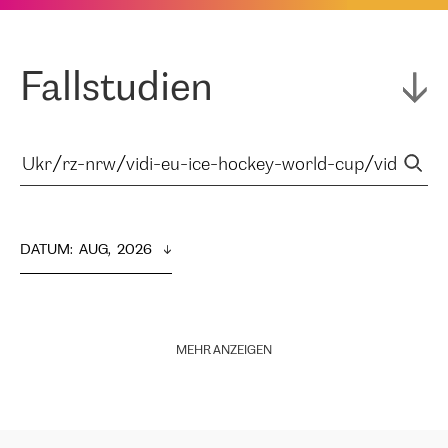
Fallstudien
DATUM
:  
AUG,  2026
MEHR ANZEIGEN