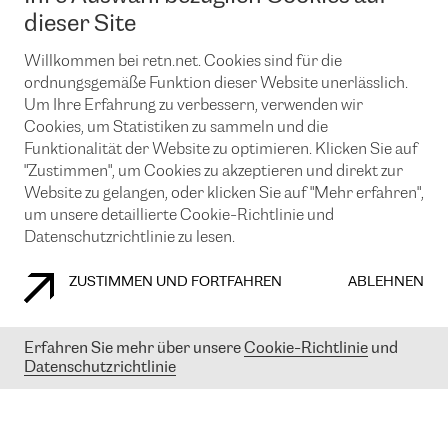
News und Events
Looking glass
dieser Site
Remote IX
Lösungen mit BGP (Border Gateway Protocol)
Colocation
Ein Port
Willkommen bei retn.net. Cookies sind für die
Möchten Sie mit uns in Verbindung bleiben?
CLOUD CONNECT-Dienst
TRANSKZ
ordnungsgemäße Funktion dieser Website unerlässlich.
DDoS-Schutz
Um Ihre Erfahrung zu verbessern, verwenden wir
Cybersicherheit
Cookies, um Statistiken zu sammeln und die
Flex IX
Email
Funktionalität der Website zu optimieren. Klicken Sie auf
"Zustimmen", um Cookies zu akzeptieren und direkt zur
Mit der Anmeldung für den Erhalt unserer News und Events
stimmen Sie unseren
Datenschutzrichtlinien
zu. Sie können diesen
Website zu gelangen, oder klicken Sie auf "Mehr erfahren",
Service jederzeit ganz einfach kündigen; klicken Sie einfach auf den
um unsere detaillierte Cookie-Richtlinie und
Link unten in der Fußzeile unserer eMails.
Datenschutzrichtlinie zu lesen.
ZUSTIMMEN UND FORTFAHREN
ABLEHNEN
COOKIE RICHTLINIEN
DATENSCHUTZRICHTLINIEN
IMPRESSUM
Erfahren Sie mehr über unsere
Cookie-Richtlinie
und
Datenschutzrichtlinie
© 2003-
2026
RETN GROUP OF COMPANIES. RETN NETWORKS LTD