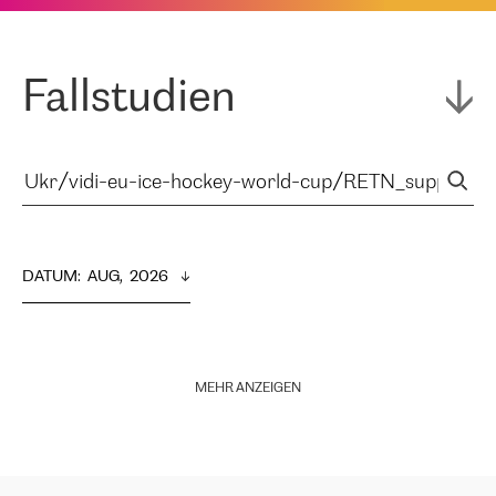
Fallstudien
DATUM
:  
AUG,  2026
MEHR ANZEIGEN