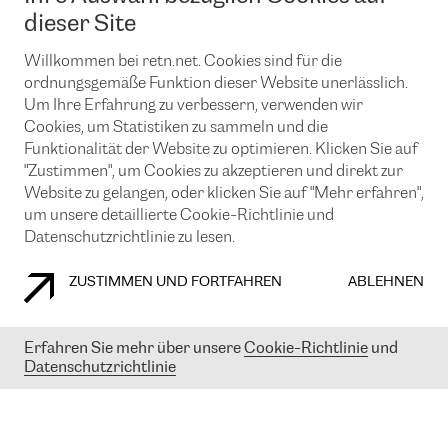
News und Events
Looking glass
dieser Site
Remote IX
Lösungen mit BGP (Border Gateway Protocol)
Colocation
Ein Port
Willkommen bei retn.net. Cookies sind für die
Möchten Sie mit uns in Verbindung bleiben?
CLOUD CONNECT-Dienst
TRANSKZ
ordnungsgemäße Funktion dieser Website unerlässlich.
DDoS-Schutz
Um Ihre Erfahrung zu verbessern, verwenden wir
Cybersicherheit
Cookies, um Statistiken zu sammeln und die
Flex IX
Email
Funktionalität der Website zu optimieren. Klicken Sie auf
"Zustimmen", um Cookies zu akzeptieren und direkt zur
Mit der Anmeldung für den Erhalt unserer News und Events
stimmen Sie unseren
Datenschutzrichtlinien
zu. Sie können diesen
Website zu gelangen, oder klicken Sie auf "Mehr erfahren",
Service jederzeit ganz einfach kündigen; klicken Sie einfach auf den
um unsere detaillierte Cookie-Richtlinie und
Link unten in der Fußzeile unserer eMails.
Datenschutzrichtlinie zu lesen.
ZUSTIMMEN UND FORTFAHREN
ABLEHNEN
COOKIE RICHTLINIEN
DATENSCHUTZRICHTLINIEN
IMPRESSUM
Erfahren Sie mehr über unsere
Cookie-Richtlinie
und
Datenschutzrichtlinie
© 2003-
2026
RETN GROUP OF COMPANIES. RETN NETWORKS LTD