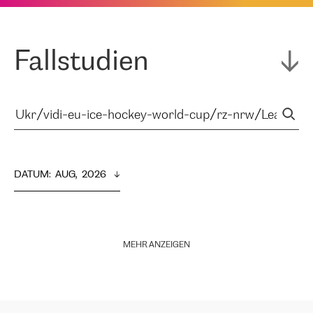
Fallstudien
DATUM
:  
AUG,  2026
MEHR ANZEIGEN