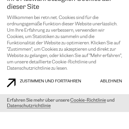
News und Events
Looking glass
dieser Site
Remote IX
Lösungen mit BGP (Border Gateway Protocol)
Colocation
Ein Port
Willkommen bei retn.net. Cookies sind für die
Möchten Sie mit uns in Verbindung bleiben?
CLOUD CONNECT-Dienst
TRANSKZ
ordnungsgemäße Funktion dieser Website unerlässlich.
DDoS-Schutz
Um Ihre Erfahrung zu verbessern, verwenden wir
Cybersicherheit
Cookies, um Statistiken zu sammeln und die
Flex IX
Email
Funktionalität der Website zu optimieren. Klicken Sie auf
"Zustimmen", um Cookies zu akzeptieren und direkt zur
Mit der Anmeldung für den Erhalt unserer News und Events
stimmen Sie unseren
Datenschutzrichtlinien
zu. Sie können diesen
Website zu gelangen, oder klicken Sie auf "Mehr erfahren",
Service jederzeit ganz einfach kündigen; klicken Sie einfach auf den
um unsere detaillierte Cookie-Richtlinie und
Link unten in der Fußzeile unserer eMails.
Datenschutzrichtlinie zu lesen.
ZUSTIMMEN UND FORTFAHREN
ABLEHNEN
COOKIE RICHTLINIEN
DATENSCHUTZRICHTLINIEN
IMPRESSUM
Erfahren Sie mehr über unsere
Cookie-Richtlinie
und
Datenschutzrichtlinie
© 2003-
2026
RETN GROUP OF COMPANIES. RETN NETWORKS LTD