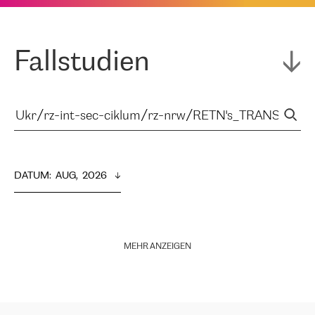
Fallstudien
DATUM
:  
AUG,  2026
MEHR ANZEIGEN