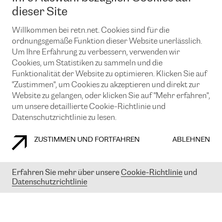
News und Events
Looking glass
dieser Site
Remote IX
Lösungen mit BGP (Border Gateway Protocol)
Colocation
Ein Port
Willkommen bei retn.net. Cookies sind für die
Möchten Sie mit uns in Verbindung bleiben?
CLOUD CONNECT-Dienst
TRANSKZ
ordnungsgemäße Funktion dieser Website unerlässlich.
DDoS-Schutz
Um Ihre Erfahrung zu verbessern, verwenden wir
Cybersicherheit
Cookies, um Statistiken zu sammeln und die
Flex IX
Email
Funktionalität der Website zu optimieren. Klicken Sie auf
"Zustimmen", um Cookies zu akzeptieren und direkt zur
Mit der Anmeldung für den Erhalt unserer News und Events
stimmen Sie unseren
Datenschutzrichtlinien
zu. Sie können diesen
Website zu gelangen, oder klicken Sie auf "Mehr erfahren",
Service jederzeit ganz einfach kündigen; klicken Sie einfach auf den
um unsere detaillierte Cookie-Richtlinie und
Link unten in der Fußzeile unserer eMails.
Datenschutzrichtlinie zu lesen.
ZUSTIMMEN UND FORTFAHREN
ABLEHNEN
COOKIE RICHTLINIEN
DATENSCHUTZRICHTLINIEN
IMPRESSUM
Erfahren Sie mehr über unsere
Cookie-Richtlinie
und
Datenschutzrichtlinie
© 2003-
2026
RETN GROUP OF COMPANIES. RETN NETWORKS LTD