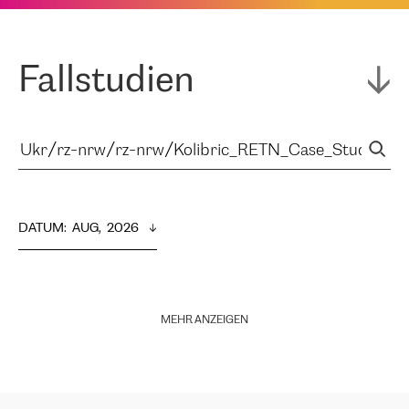
Fallstudien
DATUM
:  
AUG,  2026
MEHR ANZEIGEN