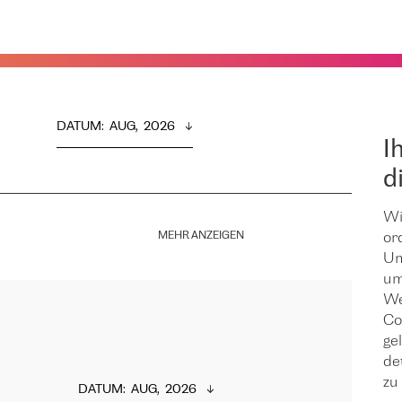
DATUM
:  
AUG,  2026
I
d
Wi
MEHR ANZEIGEN
or
Um
um
We
Co
ge
de
zu 
DATUM
:  
AUG,  2026