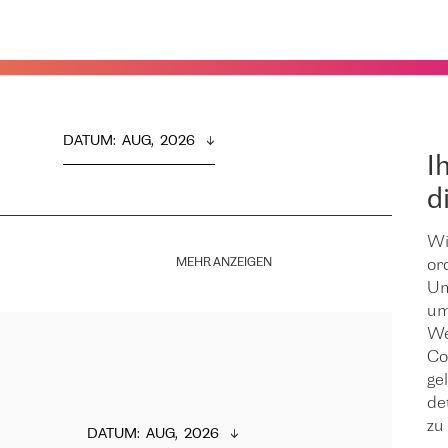
DATUM
:  
AUG,  2026
I
d
Wi
MEHR ANZEIGEN
or
Um
um
We
Co
ge
de
zu 
DATUM
:  
AUG,  2026