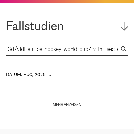
Fallstudien
DATUM
:  
AUG,  2026
MEHR ANZEIGEN