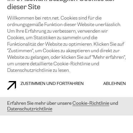
News und Events
Looking glass
dieser Site
Remote IX
Lösungen mit BGP (Border Gateway Protocol)
Colocation
Ein Port
Willkommen bei retn.net. Cookies sind für die
Möchten Sie mit uns in Verbindung bleiben?
CLOUD CONNECT-Dienst
TRANSKZ
ordnungsgemäße Funktion dieser Website unerlässlich.
DDoS-Schutz
Um Ihre Erfahrung zu verbessern, verwenden wir
Cybersicherheit
Cookies, um Statistiken zu sammeln und die
Flex IX
Email
Funktionalität der Website zu optimieren. Klicken Sie auf
"Zustimmen", um Cookies zu akzeptieren und direkt zur
Mit der Anmeldung für den Erhalt unserer News und Events
stimmen Sie unseren
Datenschutzrichtlinien
zu. Sie können diesen
Website zu gelangen, oder klicken Sie auf "Mehr erfahren",
Service jederzeit ganz einfach kündigen; klicken Sie einfach auf den
um unsere detaillierte Cookie-Richtlinie und
Link unten in der Fußzeile unserer eMails.
Datenschutzrichtlinie zu lesen.
ZUSTIMMEN UND FORTFAHREN
ABLEHNEN
COOKIE RICHTLINIEN
DATENSCHUTZRICHTLINIEN
IMPRESSUM
Erfahren Sie mehr über unsere
Cookie-Richtlinie
und
Datenschutzrichtlinie
© 2003-
2026
RETN GROUP OF COMPANIES. RETN NETWORKS LTD