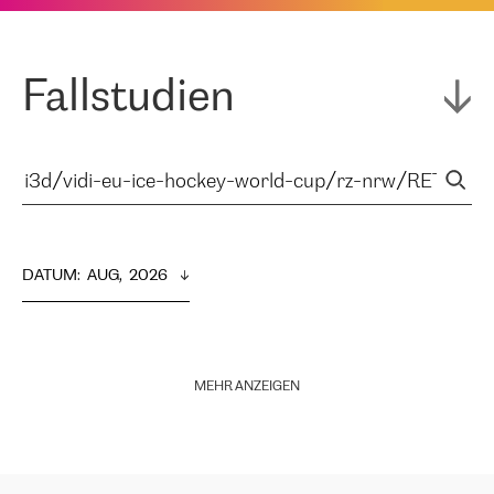
Fallstudien
DATUM
:  
AUG,  2026
MEHR ANZEIGEN