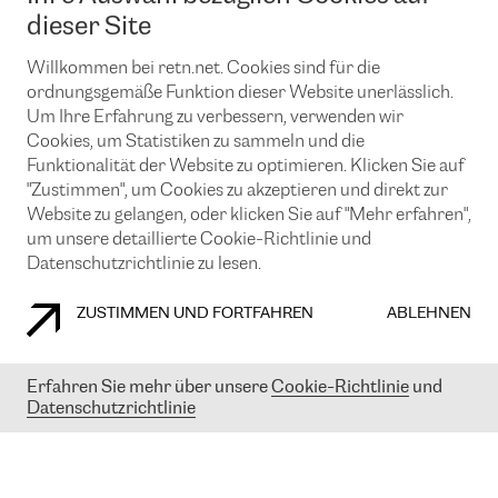
News und Events
Looking glass
dieser Site
Remote IX
Lösungen mit BGP (Border Gateway Protocol)
Colocation
Ein Port
Willkommen bei retn.net. Cookies sind für die
Möchten Sie mit uns in Verbindung bleiben?
CLOUD CONNECT-Dienst
TRANSKZ
ordnungsgemäße Funktion dieser Website unerlässlich.
DDoS-Schutz
Um Ihre Erfahrung zu verbessern, verwenden wir
Cybersicherheit
Cookies, um Statistiken zu sammeln und die
Flex IX
Email
Funktionalität der Website zu optimieren. Klicken Sie auf
"Zustimmen", um Cookies zu akzeptieren und direkt zur
Mit der Anmeldung für den Erhalt unserer News und Events
stimmen Sie unseren
Datenschutzrichtlinien
zu. Sie können diesen
Website zu gelangen, oder klicken Sie auf "Mehr erfahren",
Service jederzeit ganz einfach kündigen; klicken Sie einfach auf den
um unsere detaillierte Cookie-Richtlinie und
Link unten in der Fußzeile unserer eMails.
Datenschutzrichtlinie zu lesen.
ZUSTIMMEN UND FORTFAHREN
ABLEHNEN
COOKIE RICHTLINIEN
DATENSCHUTZRICHTLINIEN
IMPRESSUM
Erfahren Sie mehr über unsere
Cookie-Richtlinie
und
Datenschutzrichtlinie
© 2003-
2026
RETN GROUP OF COMPANIES. RETN NETWORKS LTD