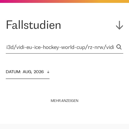
Fallstudien
DATUM
:  
AUG,  2026
MEHR ANZEIGEN