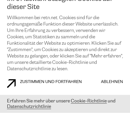
News und Events
Looking glass
dieser Site
Remote IX
Lösungen mit BGP (Border Gateway Protocol)
Colocation
Ein Port
Willkommen bei retn.net. Cookies sind für die
Möchten Sie mit uns in Verbindung bleiben?
CLOUD CONNECT-Dienst
TRANSKZ
ordnungsgemäße Funktion dieser Website unerlässlich.
DDoS-Schutz
Um Ihre Erfahrung zu verbessern, verwenden wir
Cybersicherheit
Cookies, um Statistiken zu sammeln und die
Flex IX
Email
Funktionalität der Website zu optimieren. Klicken Sie auf
"Zustimmen", um Cookies zu akzeptieren und direkt zur
Mit der Anmeldung für den Erhalt unserer News und Events
stimmen Sie unseren
Datenschutzrichtlinien
zu. Sie können diesen
Website zu gelangen, oder klicken Sie auf "Mehr erfahren",
Service jederzeit ganz einfach kündigen; klicken Sie einfach auf den
um unsere detaillierte Cookie-Richtlinie und
Link unten in der Fußzeile unserer eMails.
Datenschutzrichtlinie zu lesen.
ZUSTIMMEN UND FORTFAHREN
ABLEHNEN
COOKIE RICHTLINIEN
DATENSCHUTZRICHTLINIEN
IMPRESSUM
Erfahren Sie mehr über unsere
Cookie-Richtlinie
und
Datenschutzrichtlinie
© 2003-
2026
RETN GROUP OF COMPANIES. RETN NETWORKS LTD