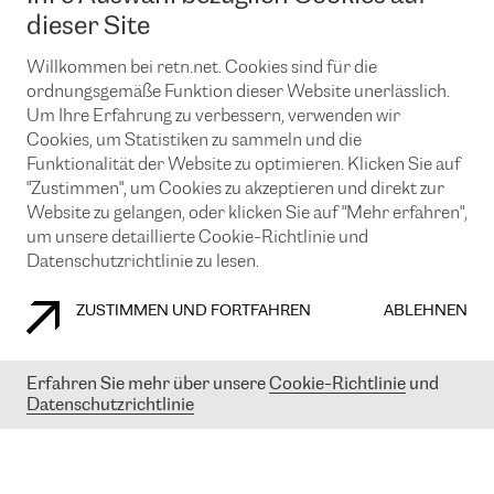
News und Events
Looking glass
dieser Site
Remote IX
Lösungen mit BGP (Border Gateway Protocol)
Colocation
Ein Port
Willkommen bei retn.net. Cookies sind für die
Möchten Sie mit uns in Verbindung bleiben?
CLOUD CONNECT-Dienst
TRANSKZ
ordnungsgemäße Funktion dieser Website unerlässlich.
DDoS-Schutz
Um Ihre Erfahrung zu verbessern, verwenden wir
Cybersicherheit
Cookies, um Statistiken zu sammeln und die
Flex IX
Email
Funktionalität der Website zu optimieren. Klicken Sie auf
"Zustimmen", um Cookies zu akzeptieren und direkt zur
Mit der Anmeldung für den Erhalt unserer News und Events
stimmen Sie unseren
Datenschutzrichtlinien
zu. Sie können diesen
Website zu gelangen, oder klicken Sie auf "Mehr erfahren",
Service jederzeit ganz einfach kündigen; klicken Sie einfach auf den
um unsere detaillierte Cookie-Richtlinie und
Link unten in der Fußzeile unserer eMails.
Datenschutzrichtlinie zu lesen.
ZUSTIMMEN UND FORTFAHREN
ABLEHNEN
COOKIE RICHTLINIEN
DATENSCHUTZRICHTLINIEN
IMPRESSUM
Erfahren Sie mehr über unsere
Cookie-Richtlinie
und
Datenschutzrichtlinie
© 2003-
2026
RETN GROUP OF COMPANIES. RETN NETWORKS LTD