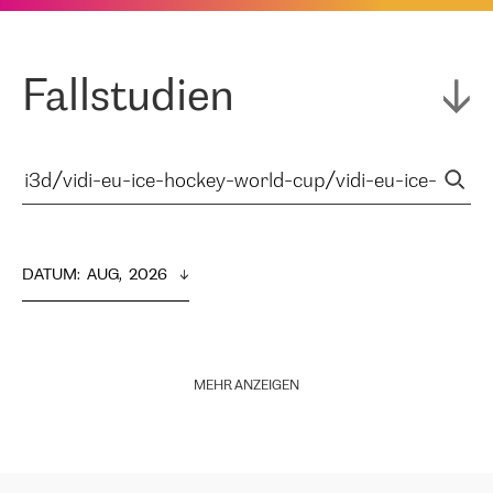
Fallstudien
DATUM
:  
AUG,  2026
MEHR ANZEIGEN