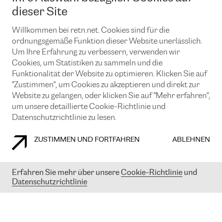
News und Events
Looking glass
dieser Site
Remote IX
Lösungen mit BGP (Border Gateway Protocol)
Colocation
Ein Port
Willkommen bei retn.net. Cookies sind für die
Möchten Sie mit uns in Verbindung bleiben?
CLOUD CONNECT-Dienst
TRANSKZ
ordnungsgemäße Funktion dieser Website unerlässlich.
DDoS-Schutz
Um Ihre Erfahrung zu verbessern, verwenden wir
Cybersicherheit
Cookies, um Statistiken zu sammeln und die
Flex IX
Email
Funktionalität der Website zu optimieren. Klicken Sie auf
"Zustimmen", um Cookies zu akzeptieren und direkt zur
Mit der Anmeldung für den Erhalt unserer News und Events
stimmen Sie unseren
Datenschutzrichtlinien
zu. Sie können diesen
Website zu gelangen, oder klicken Sie auf "Mehr erfahren",
Service jederzeit ganz einfach kündigen; klicken Sie einfach auf den
um unsere detaillierte Cookie-Richtlinie und
Link unten in der Fußzeile unserer eMails.
Datenschutzrichtlinie zu lesen.
ZUSTIMMEN UND FORTFAHREN
ABLEHNEN
COOKIE RICHTLINIEN
DATENSCHUTZRICHTLINIEN
IMPRESSUM
Erfahren Sie mehr über unsere
Cookie-Richtlinie
und
Datenschutzrichtlinie
© 2003-
2026
RETN GROUP OF COMPANIES. RETN NETWORKS LTD