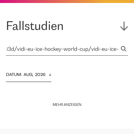
Fallstudien
DATUM
:  
AUG,  2026
MEHR ANZEIGEN