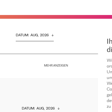
DATUM
:  
AUG,  2026
I
d
Wi
MEHR ANZEIGEN
or
Um
um
We
Co
ge
de
zu 
DATUM
:  
AUG,  2026