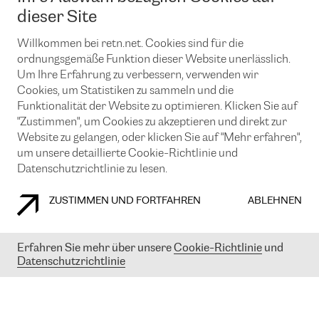
News und Events
Looking glass
dieser Site
Remote IX
Lösungen mit BGP (Border Gateway Protocol)
Colocation
Ein Port
Willkommen bei retn.net. Cookies sind für die
Möchten Sie mit uns in Verbindung bleiben?
CLOUD CONNECT-Dienst
TRANSKZ
ordnungsgemäße Funktion dieser Website unerlässlich.
DDoS-Schutz
Um Ihre Erfahrung zu verbessern, verwenden wir
Cybersicherheit
Cookies, um Statistiken zu sammeln und die
Flex IX
Email
Funktionalität der Website zu optimieren. Klicken Sie auf
"Zustimmen", um Cookies zu akzeptieren und direkt zur
Mit der Anmeldung für den Erhalt unserer News und Events
stimmen Sie unseren
Datenschutzrichtlinien
zu. Sie können diesen
Website zu gelangen, oder klicken Sie auf "Mehr erfahren",
Service jederzeit ganz einfach kündigen; klicken Sie einfach auf den
um unsere detaillierte Cookie-Richtlinie und
Link unten in der Fußzeile unserer eMails.
Datenschutzrichtlinie zu lesen.
ZUSTIMMEN UND FORTFAHREN
ABLEHNEN
COOKIE RICHTLINIEN
DATENSCHUTZRICHTLINIEN
IMPRESSUM
Erfahren Sie mehr über unsere
Cookie-Richtlinie
und
Datenschutzrichtlinie
© 2003-
2026
RETN GROUP OF COMPANIES. RETN NETWORKS LTD