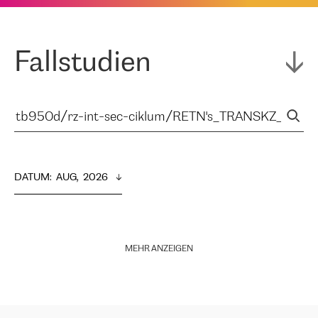
Fallstudien
DATUM
:  
AUG,  2026
MEHR ANZEIGEN