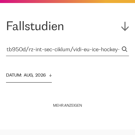
Fallstudien
DATUM
:  
AUG,  2026
MEHR ANZEIGEN