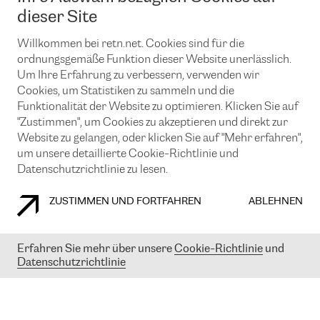
News und Events
Looking glass
dieser Site
Remote IX
Lösungen mit BGP (Border Gateway Protocol)
Colocation
Ein Port
Willkommen bei retn.net. Cookies sind für die
Möchten Sie mit uns in Verbindung bleiben?
CLOUD CONNECT-Dienst
TRANSKZ
ordnungsgemäße Funktion dieser Website unerlässlich.
DDoS-Schutz
Um Ihre Erfahrung zu verbessern, verwenden wir
Cybersicherheit
Cookies, um Statistiken zu sammeln und die
Flex IX
Email
Funktionalität der Website zu optimieren. Klicken Sie auf
"Zustimmen", um Cookies zu akzeptieren und direkt zur
Mit der Anmeldung für den Erhalt unserer News und Events
stimmen Sie unseren
Datenschutzrichtlinien
zu. Sie können diesen
Website zu gelangen, oder klicken Sie auf "Mehr erfahren",
Service jederzeit ganz einfach kündigen; klicken Sie einfach auf den
um unsere detaillierte Cookie-Richtlinie und
Link unten in der Fußzeile unserer eMails.
Datenschutzrichtlinie zu lesen.
ZUSTIMMEN UND FORTFAHREN
ABLEHNEN
COOKIE RICHTLINIEN
DATENSCHUTZRICHTLINIEN
IMPRESSUM
Erfahren Sie mehr über unsere
Cookie-Richtlinie
und
Datenschutzrichtlinie
© 2003-
2026
RETN GROUP OF COMPANIES. RETN NETWORKS LTD